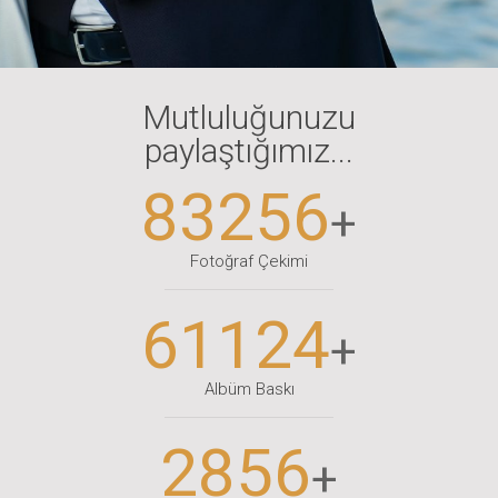
Mutluluğunuzu
paylaştığımız...
83256
+
Fotoğraf Çekimi
61124
+
Albüm Baskı
2856
+