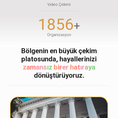
Video Çekimi
1856
+
Organizasyon
Bölgenin en büyük çekim
platosunda, hayallerinizi
z
a
m
a
n
s
ı
z
b
i
r
e
r
h
a
t
ı
r
a
y
a
dönüştürüyoruz.